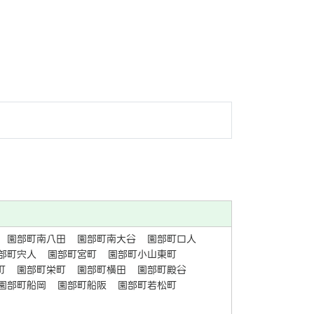
園部町南八田
園部町南大谷
園部町口人
部町宍人
園部町宮町
園部町小山東町
町
園部町栄町
園部町横田
園部町殿谷
園部町船岡
園部町船阪
園部町若松町