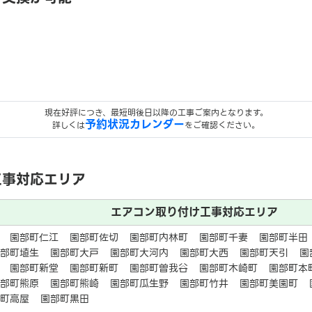
現在好評につき、最短明後日以降の工事ご案内となります。
予約状況カレンダー
詳しくは
をご確認ください。
工事対応エリア
エアコン取り付け工事対応エリア
園部町仁江
園部町佐切
園部町内林町
園部町千妻
園部町半田
園部町埴生
園部町大戸
園部町大河内
園部町大西
園部町天引
園
園部町新堂
園部町新町
園部町曽我谷
園部町木崎町
園部町本
園部町熊原
園部町熊崎
園部町瓜生野
園部町竹井
園部町美園町
部町高屋
園部町黒田