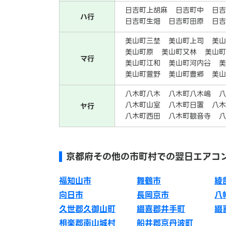
日吉町上胡麻
日吉町中
日
ハ行
日吉町生畑
日吉町田原
日
美山町三埜
美山町上司
美
美山町原
美山町又林
美山
マ行
美山町江和
美山町河内谷
美山町萱野
美山町豊郷
美
八木町八木
八木町八木嶋
八木町山室
八木町日置
八
ヤ行
八木町西田
八木町観音寺
京都府その他の市町村での翌日エアコ
福知山市
舞鶴市
綾
向日市
長岡京市
八
久世郡久御山町
綴喜郡井手町
綴
相楽郡南山城村
船井郡京丹波町