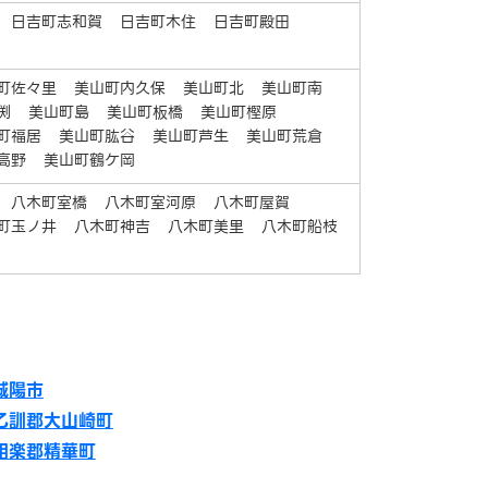
日吉町志和賀
日吉町木住
日吉町殿田
町佐々里
美山町内久保
美山町北
美山町南
渕
美山町島
美山町板橋
美山町樫原
町福居
美山町肱谷
美山町芦生
美山町荒倉
高野
美山町鶴ケ岡
八木町室橋
八木町室河原
八木町屋賀
町玉ノ井
八木町神吉
八木町美里
八木町船枝
城陽市
乙訓郡大山崎町
相楽郡精華町