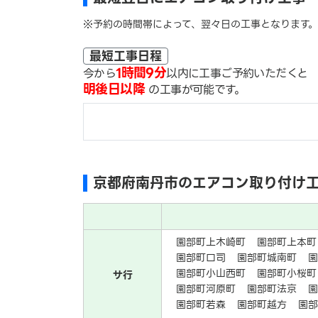
※予約の時間帯によって、翌々日の工事となります。
最短工事日程
1時間9分
今から
以内に工事ご予約いただくと
明後日以降
の工事が可能です。
京都府南丹市のエアコン取り付け
園部町上木崎町
園部町上本町
園部町口司
園部町城南町
園部町小山西町
園部町小桜町
サ行
園部町河原町
園部町法京
園部町若森
園部町越方
園