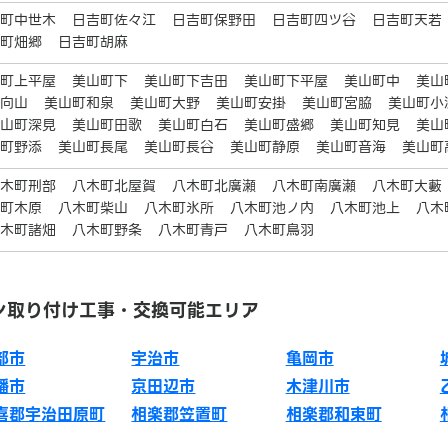
吉町中世木
日吉町佐々江
日吉町保野田
日吉町四ツ谷
日吉町天若
吉町畑郷
日吉町胡麻
山町上平屋
美山町下
美山町下吉田
美山町下平屋
美山町中
美山
町向山
美山町和泉
美山町大野
美山町安掛
美山町宮脇
美山町小
美山町深見
美山町田歌
美山町白石
美山町盛郷
美山町知見
美山
山町野添
美山町長尾
美山町長谷
美山町静原
美山町音海
美山町
八木町刑部
八木町北屋賀
八木町北廣瀬
八木町南廣瀬
八木町大藪
木町木原
八木町柴山
八木町氷所
八木町池ノ内
八木町池上
八木
八木町諸畑
八木町野条
八木町青戸
八木町鳥羽
ン取り付け工事・交換可能エリア
部市
宇治市
亀岡市
幡市
京田辺市
木津川市
喜郡宇治田原町
相楽郡笠置町
相楽郡和束町